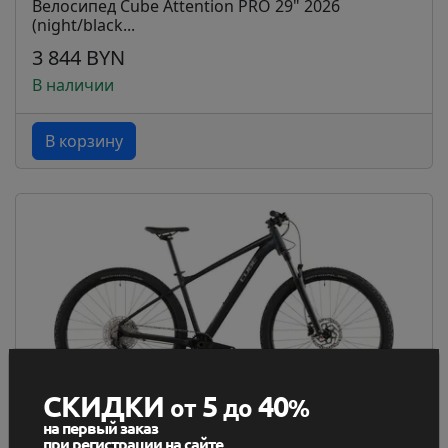
Велосипед Cube Attention PRO 29" 2026
(night/black...
3 844 BYN
В наличии
В корзину
СКИДКИ
5
40
от
до
%
на первый заказ
Велосипед Cube Attention PRO 29" 2026
при регистрации на сайте