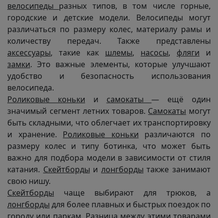
велосипеды
разных типов, в том числе горные,
городские и детские модели. Велосипеды могут
различаться по размеру колес, материалу рамы и
количеству передач. Также представлены
аксессуары
, такие как
шлемы
,
насосы
,
фляги
и
замки
. Это важные элементы, которые улучшают
удобство и безопасность использования
велосипеда.
Роликовые коньки
и
самокаты
— ещё один
значимый сегмент летних товаров.
Самокаты
могут
быть складными, что облегчает их транспортировку
и хранение.
Роликовые коньки
различаются по
размеру колес и типу ботинка, что может быть
важно для подбора модели в зависимости от стиля
катания.
Скейтборды
и
лонгборды
также занимают
свою нишу.
Скейтборды
чаще выбирают для трюков, а
лонгборды
для более плавных и быстрых поездок по
городу или паркам. Разница между этими товарами