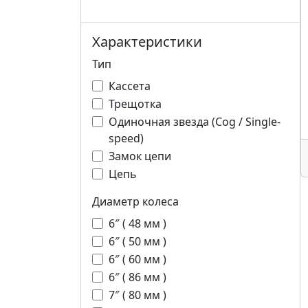
Характеристики
Тип
Кассета
Трещотка
Одиночная звезда (Cog / Single-
speed)
Замок цепи
Цепь
Диаметр колеса
6″ ( 48 мм )
6″ ( 50 мм )
6″ ( 60 мм )
6″ ( 86 мм )
7″ ( 80 мм )