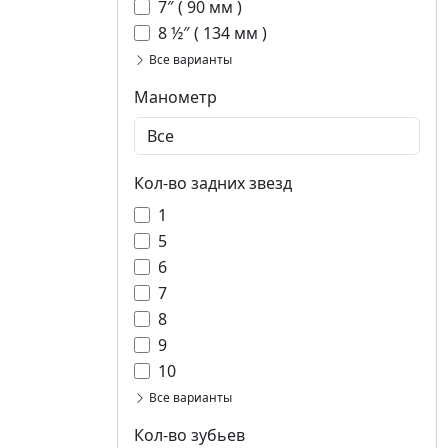
7″ ( 90 мм )
8 ½″ ( 134 мм )
Все варианты
Манометр
Кол-во задних звезд
1
5
6
7
8
9
10
Все варианты
Кол-во зубьев