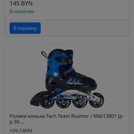
145 BYN
В наличии
В корзину
Ролики-коньки Tech Team Roamer / NN013801 (р-
р 30-...
129,7 BYN