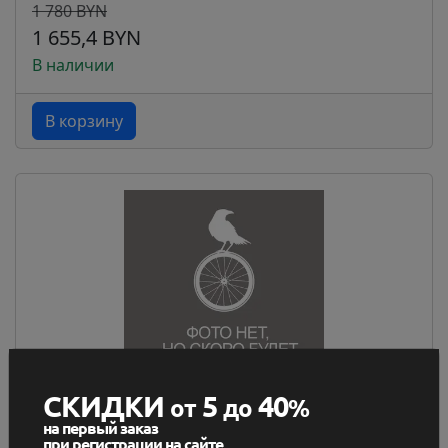
1 780 BYN
1 655,4 BYN
В наличии
В корзину
СКИДКИ
5
40
от
до
%
Роликовые коньки Powerslide Next Marble 110 /
на первый заказ
9084...
при регистрации на сайте