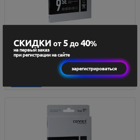
Цепь Connex, 9sE, для электровел-в, 9 скор.,
1/2"...
СКИДКИ
5
40
от
до
%
368,6 BYN
на первый заказ
361,23 BYN
при регистрации на сайте
В наличии
зарегистрироваться
В корзину