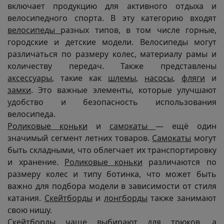
включает продукцию для активного отдыха и
велосипедного спорта. В эту категорию входят
велосипеды
разных типов, в том числе горные,
городские и детские модели. Велосипеды могут
различаться по размеру колес, материалу рамы и
количеству передач. Также представлены
аксессуары
, такие как
шлемы
,
насосы
,
фляги
и
замки
. Это важные элементы, которые улучшают
удобство и безопасность использования
велосипеда.
Роликовые коньки
и
самокаты
— ещё один
значимый сегмент летних товаров.
Самокаты
могут
быть складными, что облегчает их транспортировку
и хранение.
Роликовые коньки
различаются по
размеру колес и типу ботинка, что может быть
важно для подбора модели в зависимости от стиля
катания.
Скейтборды
и
лонгборды
также занимают
свою нишу.
Скейтборды
чаще выбирают для трюков, а