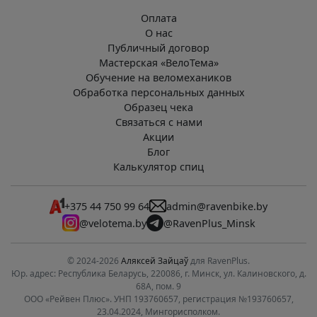
Оплата
О нас
Публичный договор
Мастерская «ВелоТема»
Обучение на веломехаников
Обработка персональных данных
Образец чека
Связаться с нами
Акции
Блог
Калькулятор спиц
+375 44 750 99 64
admin@ravenbike.by
@velotema.by
@RavenPlus_Minsk
© 2024-2026
Аляксей Зайцаў
для RavenPlus.
Юр. адрес: Республика Беларусь, 220086, г. Минск, ул. Калиновского, д.
68А, пом. 9
ООО «Рейвен Плюс». УНП 193760657, регистрация №193760657,
23.04.2024, Мингорисполком.