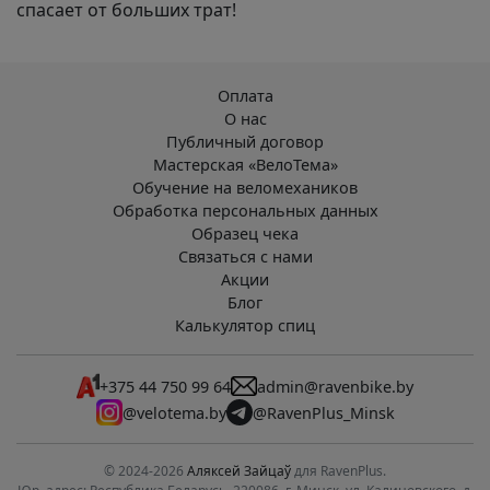
спасает от больших трат!
Оплата
О нас
Публичный договор
Мастерская «ВелоТема»
Обучение на веломехаников
Обработка персональных данных
Образец чека
Связаться с нами
Акции
Блог
Калькулятор спиц
+375 44 750 99 64
admin@ravenbike.by
@velotema.by
@RavenPlus_Minsk
© 2024-2026
Аляксей Зайцаў
для RavenPlus.