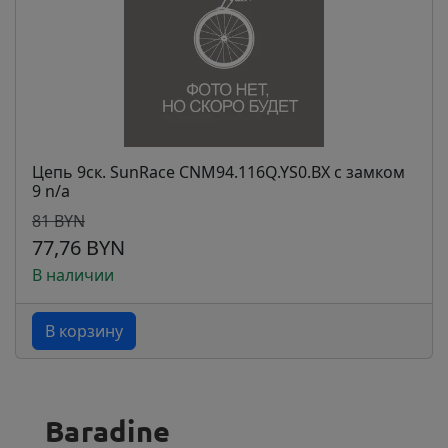
Цепь 9ск. SunRace CNM94.116Q.YS0.BX с замком
9 n/a
81 BYN
77,76 BYN
В наличии
В корзину