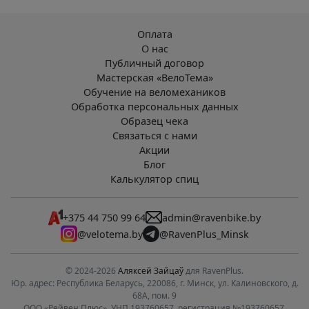
Оплата
О нас
Публичный договор
Мастерская «ВелоТема»
Обучение на веломехаников
Обработка персональных данных
Образец чека
Связаться с нами
Акции
Блог
Калькулятор спиц
+375 44 750 99 64
admin@ravenbike.by
@velotema.by
@RavenPlus_Minsk
© 2024-2026
Аляксей Зайцаў
для RavenPlus.
Юр. адрес: Республика Беларусь, 220086, г. Минск, ул. Калиновского, д.
68А, пом. 9
ООО «Рейвен Плюс». УНП 193760657, регистрация №193760657,