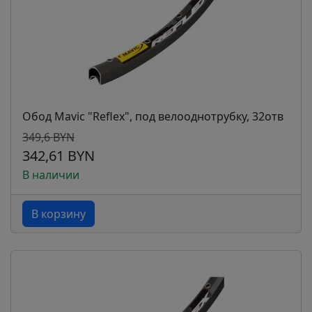
Обод Mavic "Reflex", под велооднотрубку, 32отв
349,6 BYN
342,61 BYN
В наличии
В корзину