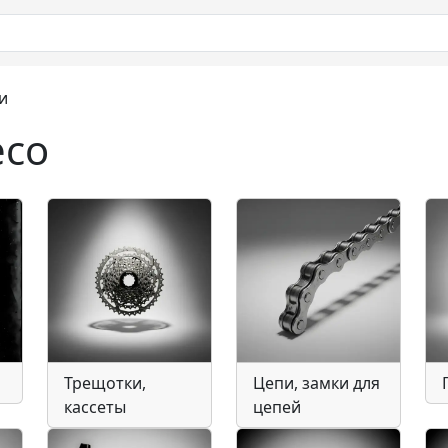
и
eco
Трещотки,
Цепи, замки для
кассеты
цепей