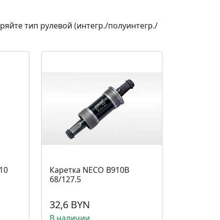
ряйте тип рулевой (интегр./полуинтегр./
10
Каретка NECO B910B
68/127.5
32,6 BYN
В наличии