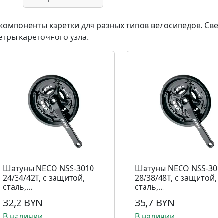
компоненты каретки для разных типов велосипедов.
​
Све
тры кареточного узла.
Шатуны NECO NSS-3010
Шатуны NECO NSS-30
24/34/42T, с защитой,
28/38/48T, с защитой,
сталь,...
сталь,...
32,2 BYN
35,7 BYN
В наличии
В наличии