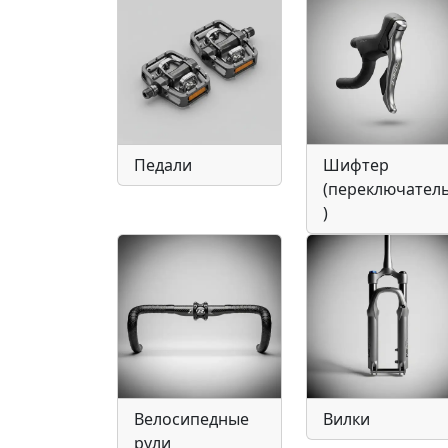
Педали
Шифтер
(переключател
)
Велосипедные
Вилки
рули