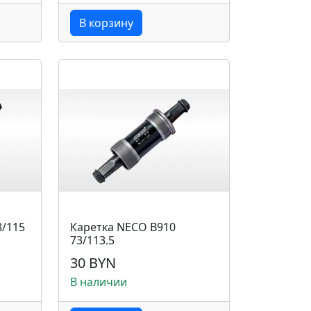
В корзину
3/115
Каретка NECO B910
73/113.5
30 BYN
В наличии