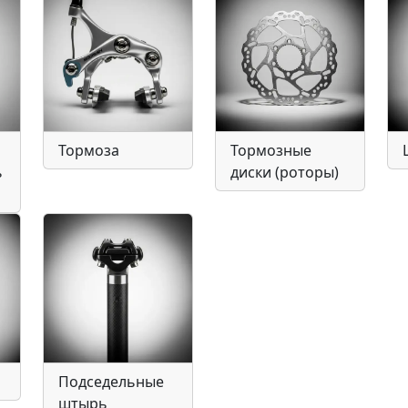
Тормоза
Тормозные
ь
диски (роторы)
Подседельные
штырь