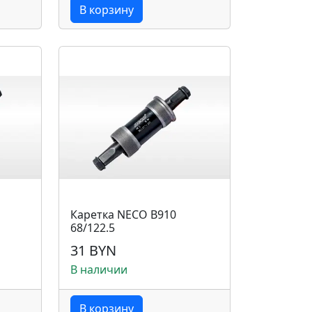
В корзину
Каретка NECO B910
68/122.5
31 BYN
В наличии
В корзину