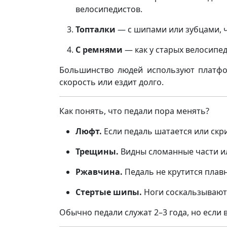
велосипедистов.
Топталки
— с шипами или зубцами, ч
С ремнями
— как у старых велосипед
Большинство людей используют платфо
скорость или ездит долго.
Как понять, что педали пора менять?
Люфт.
Если педаль шатается или скр
Трещины.
Видны сломанные части и
Ржавчина.
Педаль не крутится плавно
Стертые шипы.
Ноги соскальзывают 
Обычно педали служат 2–3 года, но если 