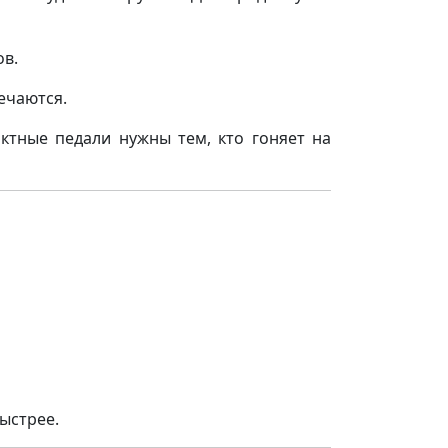
ов.
ечаются.
тные педали нужны тем, кто гоняет на
ыстрее.