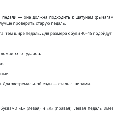
 педали — она должна подходить к шатунам (рычагам
 лучше проверить старую педаль.
а, тем шире педаль. Для размера обуви 40–45 подойдут
 ломается от ударов.
е.
чные.
. Для экстремальной езды — сталь с шипами.
уквами «L» (левая) и «R» (правая). Левая педаль им