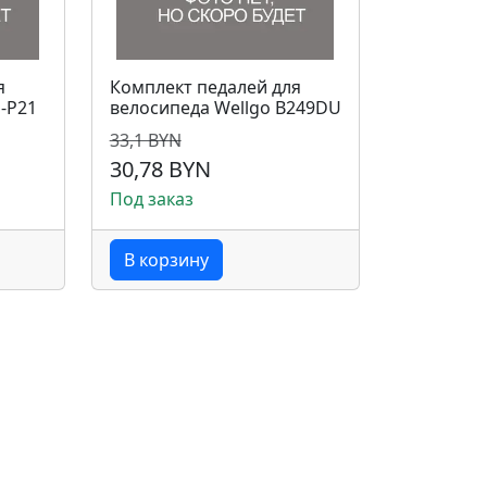
я
Комплект педалей для
U-P21
велосипеда Wellgo B249DU
33,1 BYN
30,78 BYN
Под заказ
В корзину