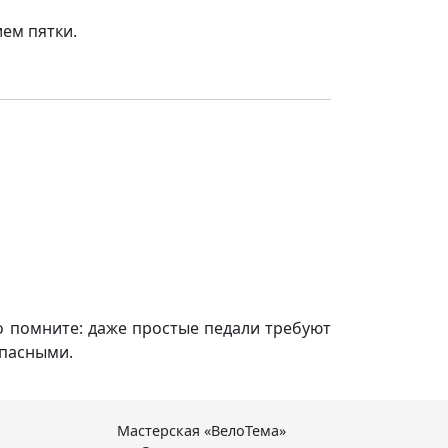
ием пятки.
но помните: даже простые педали требуют
опасными.
Мастерская «ВелоТема»