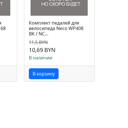
я
Комплект педалей для
168
велосипеда Neco WP408
BK / NC...
11,5 BYN
10,69 BYN
В наличии
В корзину