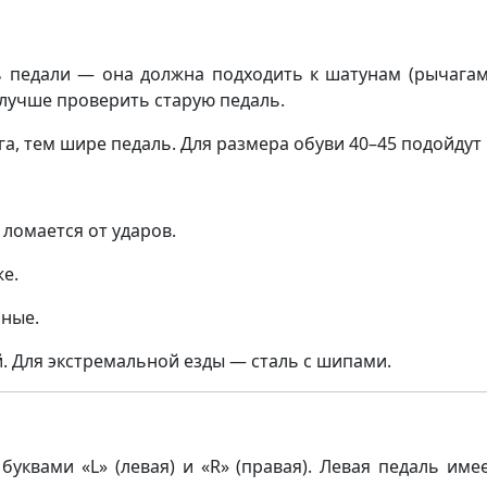
 педали — она должна подходить к шатунам (рычагам
 лучше проверить старую педаль.
а, тем шире педаль. Для размера обуви 40–45 подойдут
 ломается от ударов.
е.
чные.
. Для экстремальной езды — сталь с шипами.
уквами «L» (левая) и «R» (правая). Левая педаль им