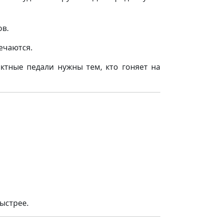
ов.
ечаются.
тные педали нужны тем, кто гоняет на
ыстрее.