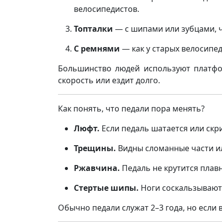
велосипедистов.
Топталки
— с шипами или зубцами, ч
С ремнями
— как у старых велосипед
Большинство людей используют платфо
скорость или ездит долго.
Как понять, что педали пора менять?
Люфт.
Если педаль шатается или скр
Трещины.
Видны сломанные части и
Ржавчина.
Педаль не крутится плавно
Стертые шипы.
Ноги соскальзывают 
Обычно педали служат 2–3 года, но если 