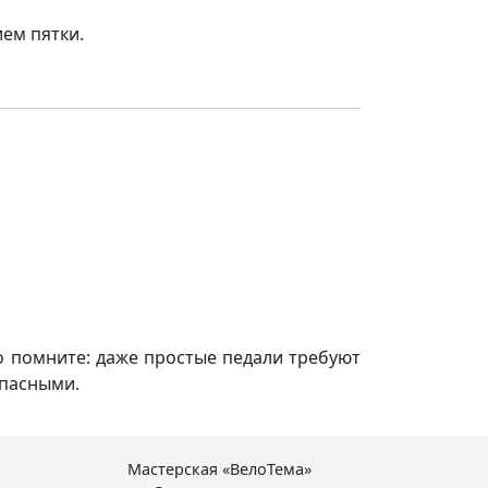
ием пятки.
но помните: даже простые педали требуют
опасными.
Мастерская «ВелоТема»