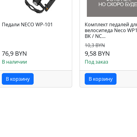
Педали NEСO WP-101
Комплект педалей дл
велосипеда Neco WP
BK / NC...
10,3 BYN
76,9 BYN
9,58 BYN
В наличии
Под заказ
В корзину
В корзину