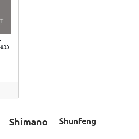
я
-833