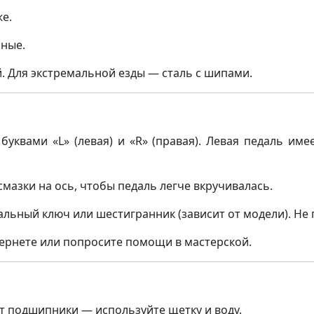
е.
чные.
. Для экстремальной езды — сталь с шипами.
уквами «L» (левая) и «R» (правая). Левая педаль им
мазки на ось, чтобы педаль легче вкручивалась.
льный ключ или шестигранник (зависит от модели). Не 
тернете или попросите помощи в мастерской.
т подшипники — используйте щетку и воду.