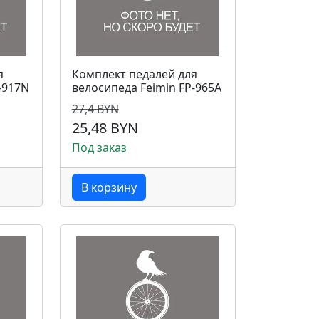
я
Комплект педалей для
-917N
велосипеда Feimin FP-965A
27,4 BYN
25,48 BYN
Под заказ
В корзину