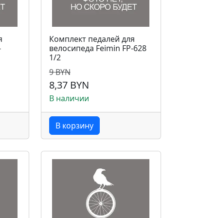
я
Комплект педалей для
-
велосипеда Feimin FP-628
1/2
9 BYN
8,37 BYN
В наличии
В корзину