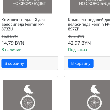
Комплект педалей для
Комплект педалей дл
велосипеда Feimin FP-
велосипеда Feimin FP
873ZU
897ZP
15,9 BYN
46,2 BYN
14,79 BYN
42,97 BYN
В наличии
Под заказ
В корзину
В корзину