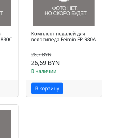
я
Комплект педалей для
-830C
велосипеда Feimin FP-980A
28,7 BYN
26,69 BYN
В наличии
В корзину