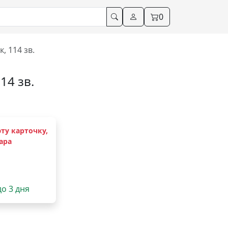
0
, 114 зв.
14 зв.
ту карточку,
ара
до 3 дня