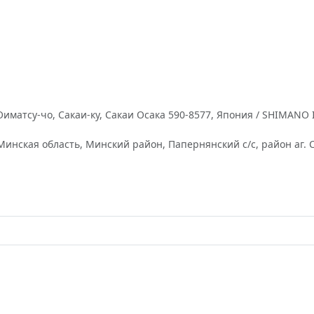
тсу-чо, Сакаи-ку, Сакаи Осака 590-8577, Япония / SHIMANO INC.
нская область, Минский район, Папернянский с/с, район аг. Сём