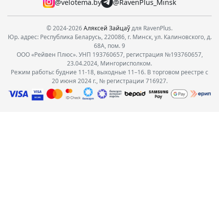
@velotema.by
@RavenPlus_Minsk
© 2024-2026
Аляксей Зайцаў
для RavenPlus.
Юр. адрес: Республика Беларусь, 220086, г. Минск, ул. Калиновского, д.
68А, пом. 9
ООО «Рейвен Плюс». УНП 193760657, регистрация №193760657,
23.04.2024, Мингорисполком.
Режим работы: будние 11-18, выходные 11–16. В торговом реестре с
20 июня 2024 г., № регистрации 716927.