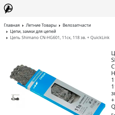
Главная
Летние Товары
Велозапчасти
Цепи, замки для цепей
Цепь Shimano CN-HG601, 11ск, 118 зв. + QuickLink
Ц
S
C
H
1
1
з
+
Q