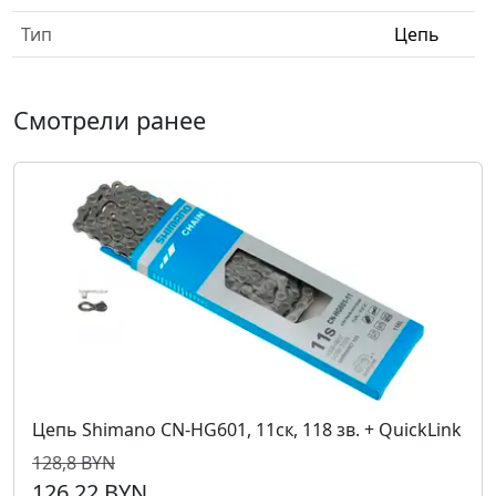
Тип
Цепь
Смотрели ранее
Цепь Shimano CN-HG601, 11ск, 118 зв. + QuickLink
128,8 BYN
126,22 BYN