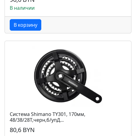
В наличии
В корзину
Система Shimano TY301, 170мм,
48/38/28T,черн,б/упД...
80,6 BYN