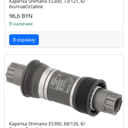
Каретка Shimano ES300, 73/121, б/
болтовOctalink
96,6 BYN
В наличии
В корзину
Каретка Shimano ES300, 68/126, б/