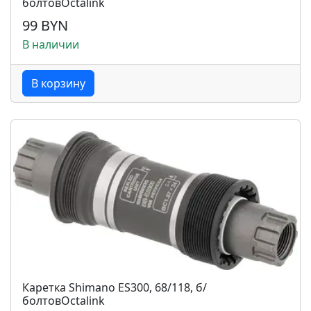
болтовOctalink
99 BYN
В наличии
В корзину
Каретка Shimano ES300, 68/118, б/
болтовOctalink