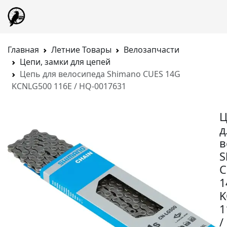
Главная
Летние Товары
Велозапчасти
Цепи, замки для цепей
Цепь для велосипеда Shimano CUES 14G
KCNLG500 116E / HQ-0017631
Ц
д
в
S
C
1
K
1
/