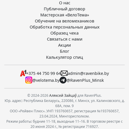
О нас
Публичный договор
Мастерская «ВелоТема»
Обучение на веломехаников
Обработка персональных данных
Образец чека
Связаться с нами
Акции
Блог
Калькулятор спиц
+375 44 750 99 64
admin@ravenbike.by
@velotema.by
@RavenPlus_Minsk
© 2024-2026
Аляксей Зайцаў
для RavenPlus.
Юр. адрес: Республика Беларусь, 220086, г. Минск, ул. Калиновского, д.
68А, пом. 9
ООО «Рейвен Плюс». УНП 193760657, регистрация №193760657,
23.04.2024, Мингорисполком.
Режим работы: будние 11-18, выходные 11–16. В торговом реестре с
20 июня 2024 г., № регистрации 716927.