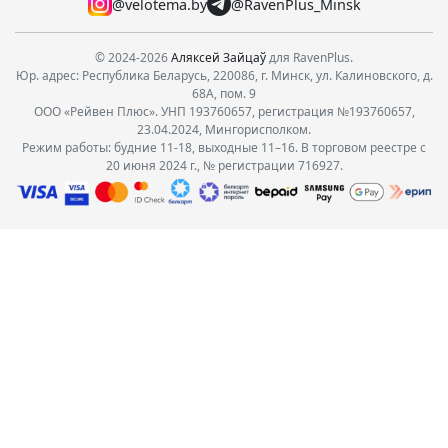
@velotema.by
@RavenPlus_Minsk
© 2024-2026
Аляксей Зайцаў
для RavenPlus.
Юр. адрес: Республика Беларусь, 220086, г. Минск, ул. Калиновского, д.
68А, пом. 9
ООО «Рейвен Плюс». УНП 193760657, регистрация №193760657,
23.04.2024, Мингорисполком.
Режим работы: будние 11-18, выходные 11–16. В торговом реестре с
20 июня 2024 г., № регистрации 716927.