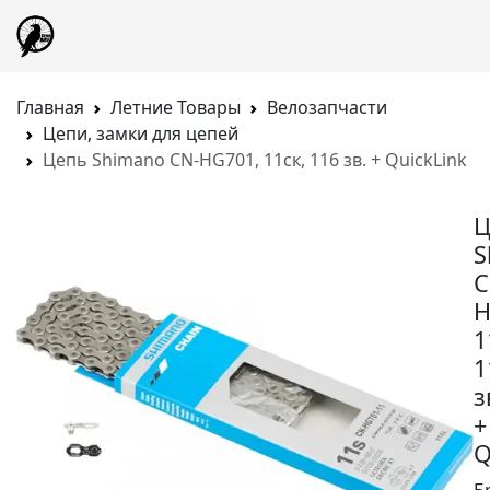
Главная
Летние Товары
Велозапчасти
Цепи, замки для цепей
Цепь Shimano CN-HG701, 11ск, 116 зв. + QuickLink
Ц
S
C
H
1
1
з
+
Q