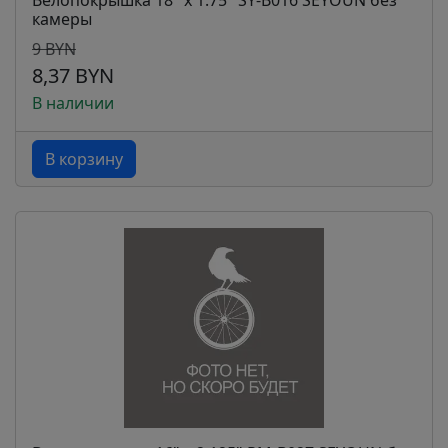
Велопокрышка 18" x 1.75" SY-B016 SEYOUN без
камеры
9 BYN
8,37 BYN
В наличии
В корзину