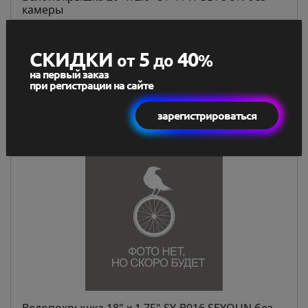
камеры
13 BYN
12,09 BYN
СКИДКИ
5
40
от
до
%
В наличии
на первый заказ
при регистрации на сайте
В корзину
зарегистрироваться