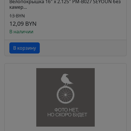
Велопокрышка 16" x 2.125" PM-B027 SEYOUN без
камер...
13 BYN
12,09 BYN
В наличии
В корзину