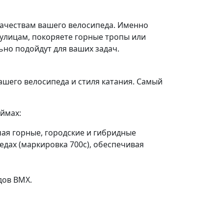
ачествам вашего велосипеда. Именно
м улицам, покоряете горные тропы или
ьно подойдут для ваших задач.
ашего велосипеда и стиля катания. Самый
ймах:
ая горные, городские и гибридные
дах (маркировка 700c), обеспечивая
дов BMX.