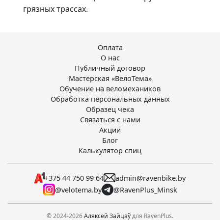
грязных трассах.
Оплата
О нас
Публичный договор
Мастерская «ВелоТема»
Обучение на веломехаников
Обработка персональных данных
Образец чека
Связаться с нами
Акции
Блог
Калькулятор спиц
+375 44 750 99 64
admin@ravenbike.by
@velotema.by
@RavenPlus_Minsk
© 2024-2026
Аляксей Зайцаў
для RavenPlus.