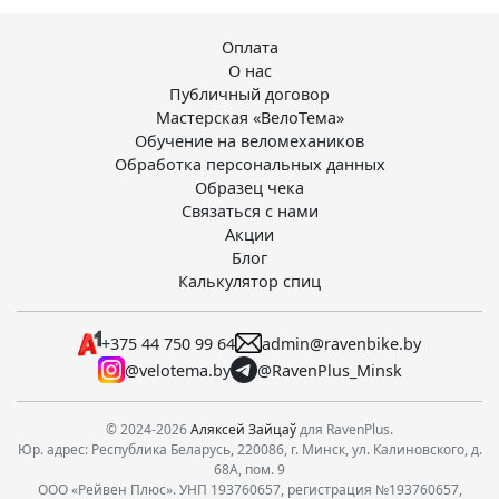
Оплата
О нас
Публичный договор
Мастерская «ВелоТема»
Обучение на веломехаников
Обработка персональных данных
Образец чека
Связаться с нами
Акции
Блог
Калькулятор спиц
+375 44 750 99 64
admin@ravenbike.by
@velotema.by
@RavenPlus_Minsk
© 2024-2026
Аляксей Зайцаў
для RavenPlus.
Юр. адрес: Республика Беларусь, 220086, г. Минск, ул. Калиновского, д.
68А, пом. 9
ООО «Рейвен Плюс». УНП 193760657, регистрация №193760657,