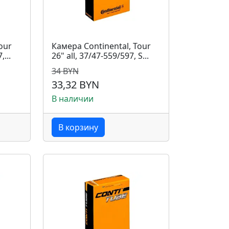
our
Камера Continental, Tour
...
26" all, 37/47-559/597, S...
34 BYN
33,32 BYN
В наличии
В корзину