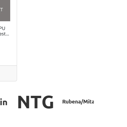
TPU
st...