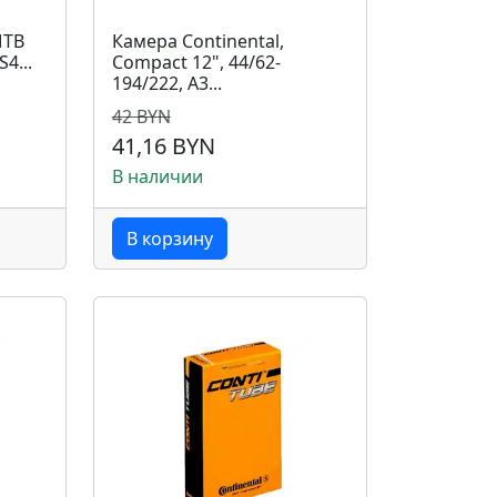
MTB
Камера Continental,
S4...
Compact 12", 44/62-
194/222, A3...
42 BYN
41,16 BYN
В наличии
В корзину