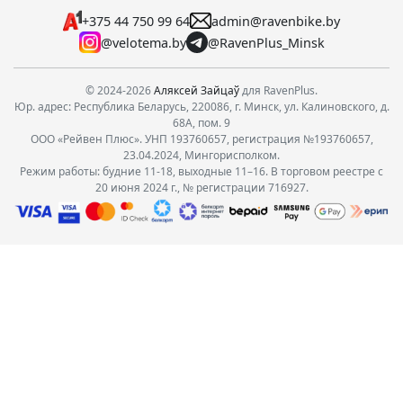
+375 44 750 99 64
admin@ravenbike.by
@velotema.by
@RavenPlus_Minsk
© 2024-2026
Аляксей Зайцаў
для RavenPlus.
Юр. адрес: Республика Беларусь, 220086, г. Минск, ул. Калиновского, д.
68А, пом. 9
ООО «Рейвен Плюс». УНП 193760657, регистрация №193760657,
23.04.2024, Мингорисполком.
Режим работы: будние 11-18, выходные 11–16. В торговом реестре с
20 июня 2024 г., № регистрации 716927.