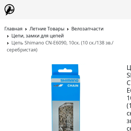
Главная
Летние Товары
Велозапчасти
Цепи, замки для цепей
Цепь Shimano CN-E6090, 10ск. (10 ск./138 зв./
серебристая)
Ц
S
C
E
1
(
с
з
с