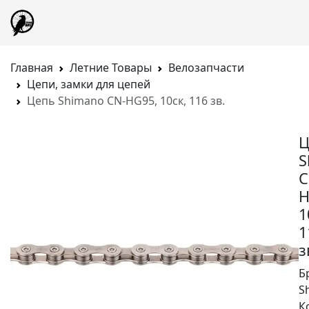
Главная
Летние Товары
Велозапчасти
Цепи, замки для цепей
Цепь Shimano CN-HG95, 10ск, 116 зв.
Ц
S
C
H
1
1
з
Б
S
К