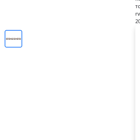
т
rv
2