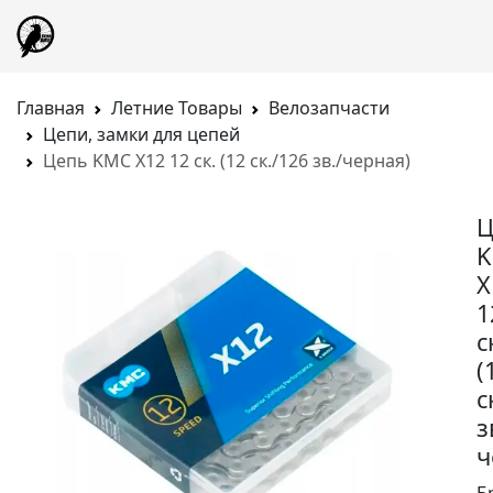
Главная
Летние Товары
Велозапчасти
Цепи, замки для цепей
Цепь KMC X12 12 ск. (12 ск./126 зв./черная)
Ц
X
1
с
(
с
з
ч