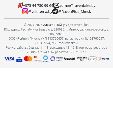
+375 44 750 99 64
admin@ravenbike.by
@velotema.by
@RavenPlus_Minsk
© 2024-2026
Аляксей Зайцаў
для RavenPlus.
Юр. адрес: Республика Беларусь, 220086, г. Минск, ул. Калиновского, д.
68А, пом. 9
ООО «Рейвен Плюс». УНП 193760657, регистрация №193760657,
23.04.2024, Мингорисполком.
Режим работы: будние 11-18, выходные 11–16. В торговом реестре с
20 июня 2024 г., № регистрации 716927.