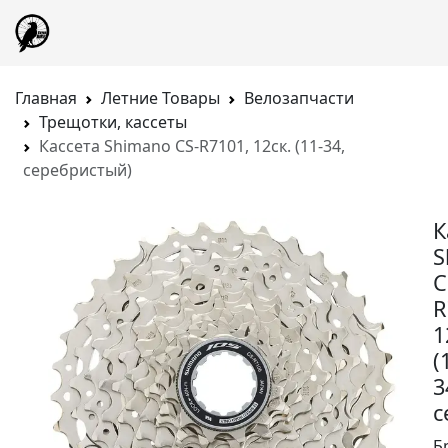
Главная
Летние Товары
Велозапчасти
Трещотки, кассеты
Кассета Shimano CS-R7101, 12ск. (11-34,
серебристый)
К
S
C
R
1
(
3
с
Б