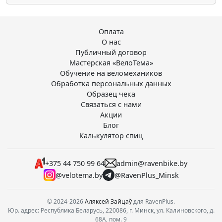
Оплата
О нас
Публичный договор
Мастерская «ВелоТема»
Обучение на веломехаников
Обработка персональных данных
Образец чека
Связаться с нами
Акции
Блог
Калькулятор спиц
+375 44 750 99 64
admin@ravenbike.by
@velotema.by
@RavenPlus_Minsk
© 2024-2026
Аляксей Зайцаў
для RavenPlus.
Юр. адрес: Республика Беларусь, 220086, г. Минск, ул. Калиновского, д.
68А, пом. 9