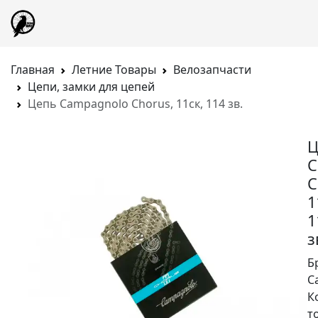
Главная
Летние Товары
Велозапчасти
Цепи, замки для цепей
Цепь Campagnolo Chorus, 11ск, 114 зв.
Ц
C
C
1
1
з
Б
C
К
т