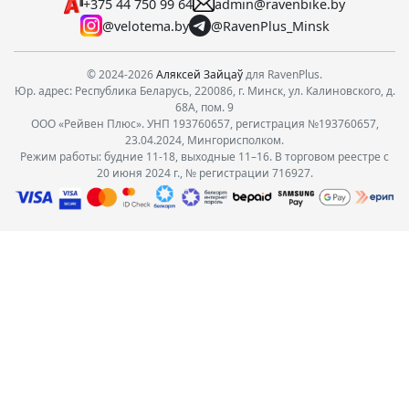
+375 44 750 99 64
admin@ravenbike.by
@velotema.by
@RavenPlus_Minsk
© 2024-2026
Аляксей Зайцаў
для RavenPlus.
Юр. адрес: Республика Беларусь, 220086, г. Минск, ул. Калиновского, д.
68А, пом. 9
ООО «Рейвен Плюс». УНП 193760657, регистрация №193760657,
23.04.2024, Мингорисполком.
Режим работы: будние 11-18, выходные 11–16. В торговом реестре с
20 июня 2024 г., № регистрации 716927.