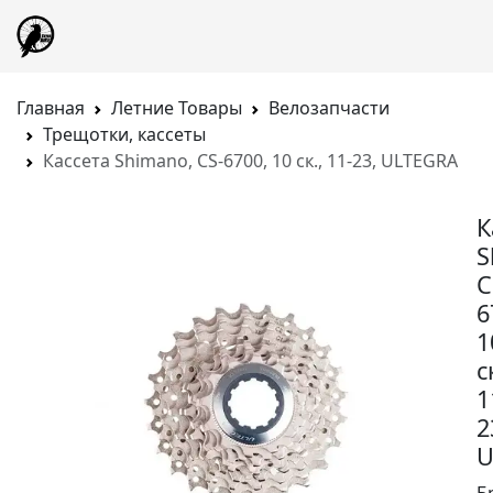
Главная
Летние Товары
Велозапчасти
Трещотки, кассеты
Кассета Shimano, CS-6700, 10 ск., 11-23, ULTEGRA
К
S
C
6
1
с
1
2
U