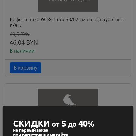
Бафф-шапка WDX Tubb 53/62 см color, royal/miro
n/a...
49,5 BYN
46,04 BYN
В наличии
В корзину
СКИДКИ
5
40
от
до
%
на первый заказ
при регистрации на сайте