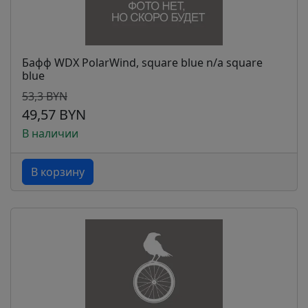
Бафф WDX PolarWind, square blue n/a square
blue
53,3 BYN
49,57 BYN
В наличии
В корзину