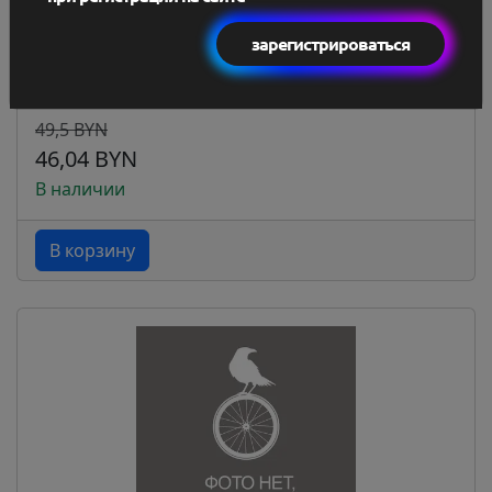
зарегистрироваться
Бафф-шапка WDX Tubb 53/62 см color, red/logger
n/a...
49,5 BYN
46,04 BYN
В наличии
В корзину