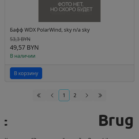
Бафф WDX PolarWind, sky n/a sky
53,3 BYN
49,57 BYN
В наличии
В корзину
1
2