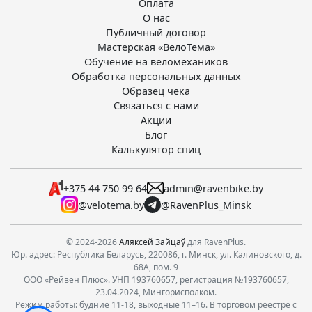
Оплата
О нас
Публичный договор
Мастерская «ВелоТема»
Обучение на веломехаников
Обработка персональных данных
Образец чека
Связаться с нами
Акции
Блог
Калькулятор спиц
+375 44 750 99 64
admin@ravenbike.by
@velotema.by
@RavenPlus_Minsk
© 2024-2026
Аляксей Зайцаў
для RavenPlus.
Юр. адрес: Республика Беларусь, 220086, г. Минск, ул. Калиновского, д.
68А, пом. 9
ООО «Рейвен Плюс». УНП 193760657, регистрация №193760657,
23.04.2024, Мингорисполком.
Режим работы: будние 11-18, выходные 11–16. В торговом реестре с