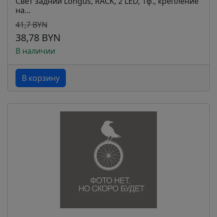
Свет задний Longus, RACK, 2 LED, 1ф., крепление
на...
41,7 BYN
38,78 BYN
В наличии
В корзину