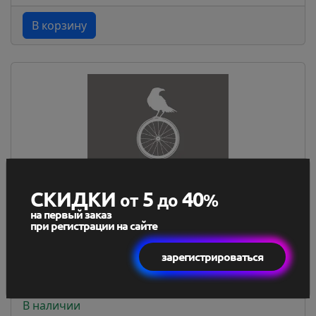
В корзину
СКИДКИ
5
40
от
до
%
на первый заказ
при регистрации на сайте
Свет комплект Longus, SINGLE , перед.+зад.
1LED/2ф...
зарегистрироваться
60,9 BYN
56,64 BYN
В наличии