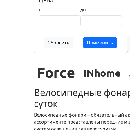
Цена
от
до
Сбросить
Применить
Велосипедные фонар
суток
Велосипедные фонари – обязательный ак
ассортименте представлены передние и 
систем освещения для велотуризма.