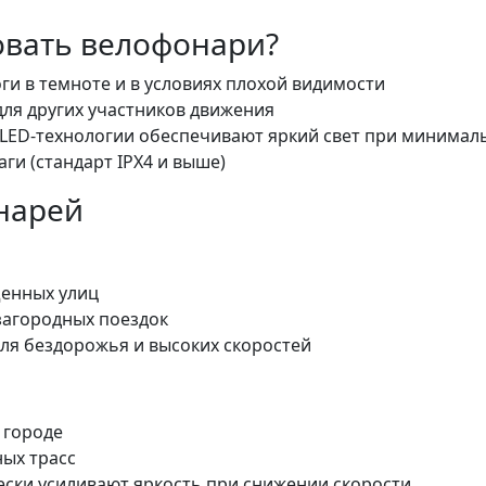
овать велофонари?
и в темноте и в условиях плохой видимости
для других участников движения
LED-технологии обеспечивают яркий свет при минимал
аги (стандарт IPX4 и выше)
нарей
щенных улиц
 загородных поездок
ля бездорожья и высоких скоростей
 городе
ных трасс
ески усиливают яркость при снижении скорости