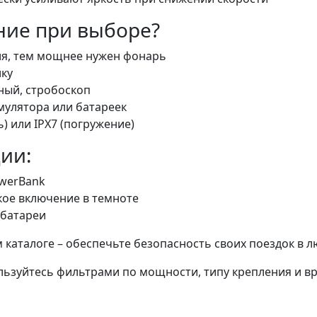
ние при выборе?
ия, тем мощнее нужен фонарь
лку
ый, стробоскоп
мулятора или батареек
) или IPX7 (погружение)
ии:
owerBank
кое включение в темноте
 батареи
аталоге – обеспечьте безопасность своих поездок в л
ьзуйтесь фильтрами по мощности, типу крепления и в