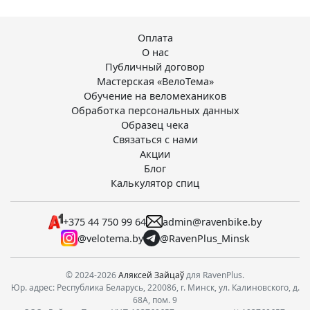
Оплата
О нас
Публичный договор
Мастерская «ВелоТема»
Обучение на веломехаников
Обработка персональных данных
Образец чека
Связаться с нами
Акции
Блог
Калькулятор спиц
+375 44 750 99 64
admin@ravenbike.by
@velotema.by
@RavenPlus_Minsk
© 2024-2026
Аляксей Зайцаў
для RavenPlus.
Юр. адрес: Республика Беларусь, 220086, г. Минск, ул. Калиновского, д.
68А, пом. 9