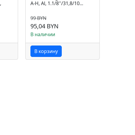
,
A-H, Al, 1.1/8''/31,8/10...
99 BYN
95,04 BYN
В наличии
В корзину