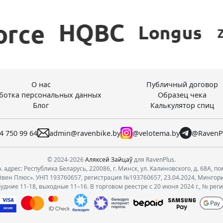
О нас
Публичный договор
ботка персональных данных
Образец чека
Блог
Калькулятор спиц
4 750 99 64
admin@ravenbike.by
@velotema.by
@RavenP
© 2024-2026
Аляксей Зайцаў
для RavenPlus.
 адрес: Республика Беларусь, 220086, г. Минск, ул. Калиновского, д. 68А, по
вен Плюс». УНП 193760657, регистрация №193760657, 23.04.2024, Мингор
удние 11-18, выходные 11–16. В торговом реестре с 20 июня 2024 г., № рег