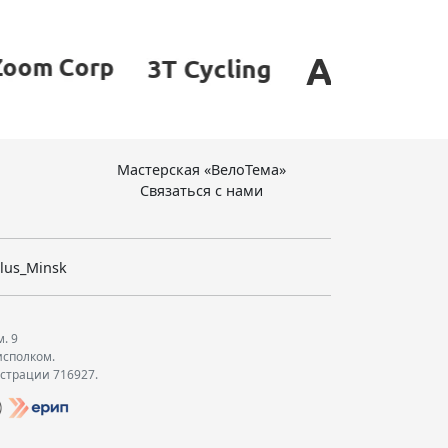
Мастерская «ВелоТема»
Связаться с нами
lus_Minsk
м. 9
исполком.
истрации 716927.