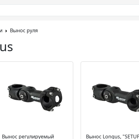
и
Вынос руля
us
Вынос регулируемый
Вынос Longus, "SETU