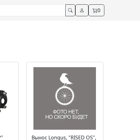
0
P"
Вынос Longus, "RISED OS",