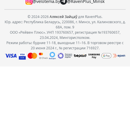
@velotema.by
@RavenPlus_Minsk
© 2024-2026
Аляксей Зайцаў
для RavenPlus.
Юр. адрес: Республика Беларусь, 220086, г. Минск, ул. Калиновского, д.
68А, пом. 9
ООО «Рейвен Плюс». УНП 193760657, регистрация №193760657,
23.04.2024, Мингорисполком.
Режим работы: будние 11-18, выходные 11–16. В торговом реестре с
20 июня 2024 г., № регистрации 716927.