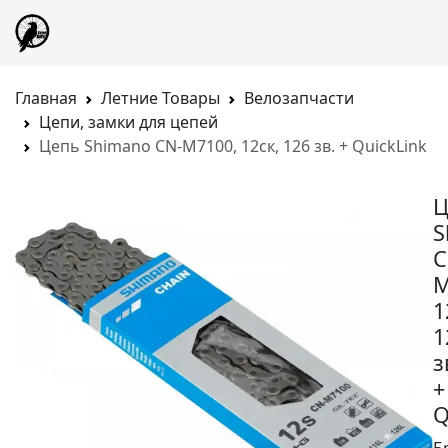
Главная
Летние Товары
Велозапчасти
Цепи, замки для цепей
Цепь Shimano CN-M7100, 12ск, 126 зв. + QuickLink
Ц
S
C
M
1
1
з
+
Q