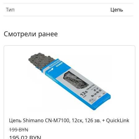
Тип
Цепь
Смотрели ранее
Цепь Shimano CN-M7100, 12ск, 126 зв. + QuickLink
199 BYN
195,02 BYN