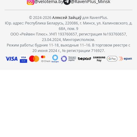
@velotema.by
@RavenPlus_Minsk
© 2024-2026
Аляксей Зайцаў
для RavenPlus.
Юр. адрес: Республика Беларусь, 220086, г. Минск, ул. Калиновского, д.
68А, пом. 9
ООО «Рейвен Плюс». УНП 193760657, регистрация №193760657,
23.04.2024, Мингорисполком.
Режим работы: будние 11-18, выходные 11–16. В торговом реестре с
20 июня 2024 г., № регистрации 716927.