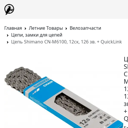
Главная
Летние Товары
Велозапчасти
Цепи, замки для цепей
Цепь Shimano CN-M6100, 12ск, 126 зв. + QuickLink
Ц
S
C
M
1
1
з
+
Q