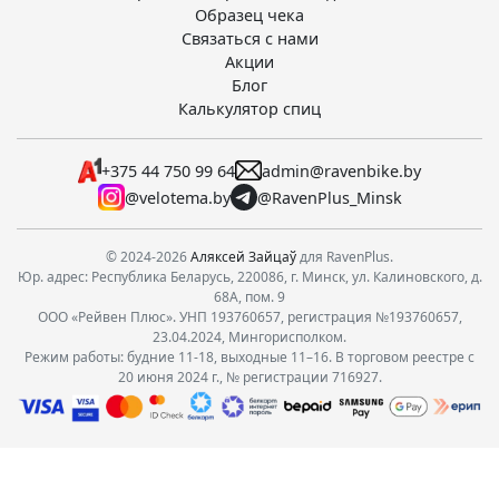
Образец чека
Связаться с нами
Акции
Блог
Калькулятор спиц
+375 44 750 99 64
admin@ravenbike.by
@velotema.by
@RavenPlus_Minsk
© 2024-2026
Аляксей Зайцаў
для RavenPlus.
Юр. адрес: Республика Беларусь, 220086, г. Минск, ул. Калиновского, д.
68А, пом. 9
ООО «Рейвен Плюс». УНП 193760657, регистрация №193760657,
23.04.2024, Мингорисполком.
Режим работы: будние 11-18, выходные 11–16. В торговом реестре с
20 июня 2024 г., № регистрации 716927.