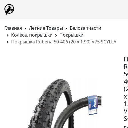
Главная
Летние Товары
Велозапчасти
Колёса, покрышки
Покрышки
Покрышка Rubena 50-406 (20 x 1.90) V75 SCYLLA
П
R
5
4
(
x
1
V
S