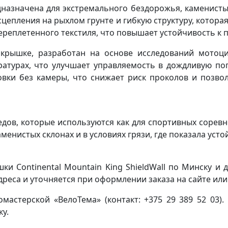
редназначена для экстремального бездорожья, каменис
цепления на рыхлом грунте и гибкую структуру, котора
переплетенного текстиля, что повышает устойчивость к 
окрышке, разработан на основе исследований мотоци
ратурах, что улучшает управляемость в дождливую пог
овки без камеры, что снижает риск проколов и позво
ов, которые используются как для спортивных соревно
аменистых склонах и в условиях грязи, где показала уст
ки Continental Mountain King ShieldWall по Минску и д
дреса и уточняется при оформлении заказа на сайте или
омастерской «ВелоТема» (контакт: +375 29 389 52 03).
ку.