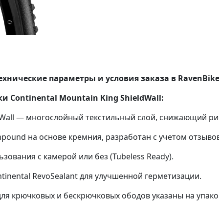
 технические параметры и условия заказа в RavenBike
Continental Mountain King ShieldWall:
ldWall — многослойный текстильный слой, снижающий ри
mpound на основе кремния, разработан с учетом отзыво
ьзования с камерой или без (Tubeless Ready).
tinental RevoSealant для улучшенной герметизации.
для крючковых и бескрючковых ободов указаны на упако