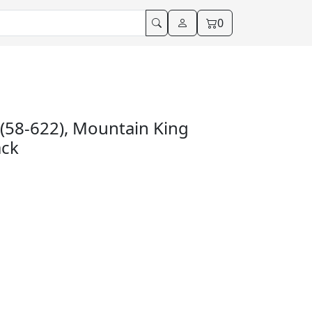
0
(58-622), Mountain King
ack