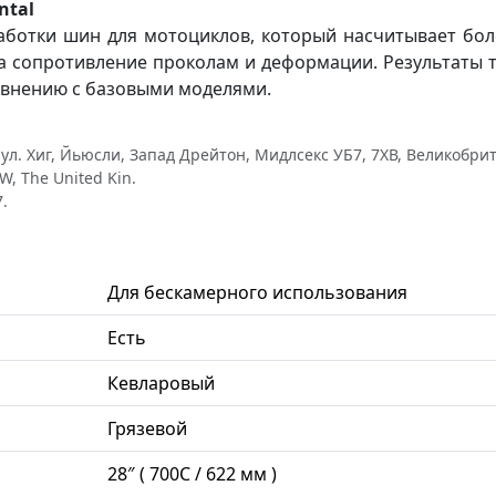
ntal
аботки шин для мотоциклов, который насчитывает боле
а сопротивление проколам и деформации. Результаты т
авнению с базовыми моделями.
л. Хиг, Йьюсли, Запад Дрейтон, Мидлсекс УБ7, 7ХВ, Великобритан
W, The United Kin.
.
Для бескамерного использования
Есть
Кевларовый
Грязевой
28″ ( 700С / 622 мм )