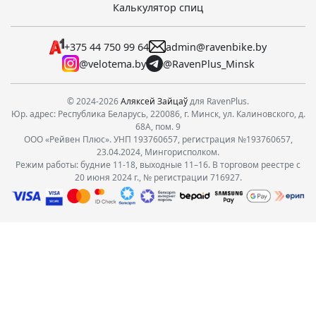
Калькулятор спиц
+375 44 750 99 64
admin@ravenbike.by
@velotema.by
@RavenPlus_Minsk
© 2024-2026
Аляксей Зайцаў
для RavenPlus.
Юр. адрес: Республика Беларусь, 220086, г. Минск, ул. Калиновского, д.
68А, пом. 9
ООО «Рейвен Плюс». УНП 193760657, регистрация №193760657,
23.04.2024, Мингорисполком.
Режим работы: будние 11-18, выходные 11–16. В торговом реестре с
20 июня 2024 г., № регистрации 716927.