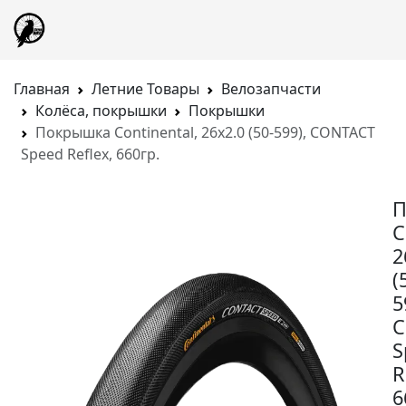
Главная
Летние Товары
Велозапчасти
Колёса, покрышки
Покрышки
Покрышка Continental, 26x2.0 (50-599), CONTACT
Speed Reflex, 660гр.
П
C
2
(
5
C
S
R
6