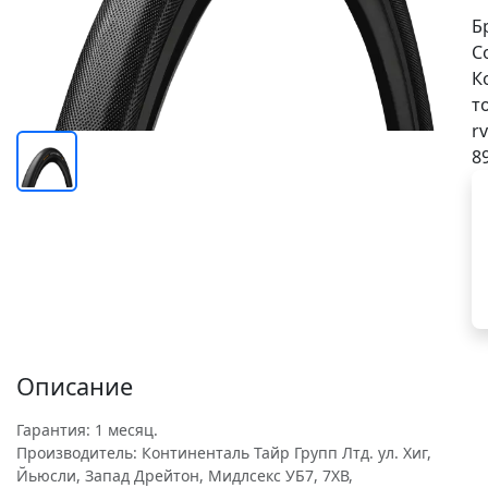
Б
C
К
т
rv
8
Описание
Гарантия: 1 месяц.
Производитель: Континенталь Тайр Групп Лтд. ул. Хиг,
Йьюсли, Запад Дрейтон, Мидлсекс УБ7, 7ХВ,