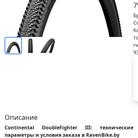
7
Б
C
К
т
rv
9
Описание
Continental DoubleFighter III: технические
параметры и условия заказа в RavenBike.by