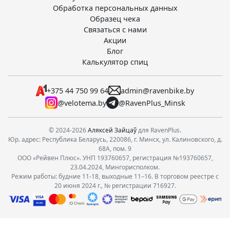
Обработка персональных данных
Образец чека
Связаться с нами
Акции
Блог
Калькулятор спиц
+375 44 750 99 64
admin@ravenbike.by
@velotema.by
@RavenPlus_Minsk
© 2024-2026
Аляксей Зайцаў
для RavenPlus.
Юр. адрес: Республика Беларусь, 220086, г. Минск, ул. Калиновского, д.
68А, пом. 9
ООО «Рейвен Плюс». УНП 193760657, регистрация №193760657,
23.04.2024, Мингорисполком.
Режим работы: будние 11-18, выходные 11–16. В торговом реестре с
20 июня 2024 г., № регистрации 716927.