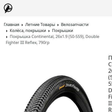
Главная
Летние Товары
Велозапчасти
Колёса, покрышки
Покрышки
Покрышка Continental, 26x1.9 (50-559), Double
Fighter III Reflex, 790гр
П
C
2
(
5
D
F
II
R