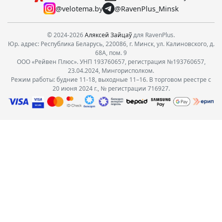
@velotema.by
@RavenPlus_Minsk
© 2024-2026
Аляксей Зайцаў
для RavenPlus.
Юр. адрес: Республика Беларусь, 220086, г. Минск, ул. Калиновского, д.
68А, пом. 9
ООО «Рейвен Плюс». УНП 193760657, регистрация №193760657,
23.04.2024, Мингорисполком.
Режим работы: будние 11-18, выходные 11–16. В торговом реестре с
20 июня 2024 г., № регистрации 716927.