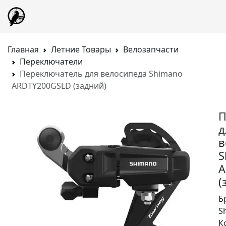
Главная
Летние Товары
Велозапчасти
Переключатели
Переключатель для велосипеда Shimano
ARDTY200GSLD (задний)
П
д
в
S
A
(
Б
S
К