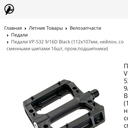
Главная
Летние Товары
Велозапчасти
Педали
Педали VP-532 9/16D Black (112х107мм, нейлон, со
сменными шипами 16шт, пром.подшипники)
П
V
5
9
B
(
н
с
с