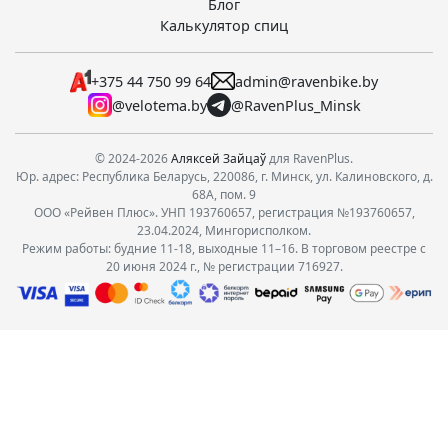
Блог
Калькулятор спиц
+375 44 750 99 64
admin@ravenbike.by
@velotema.by
@RavenPlus_Minsk
© 2024-2026
Аляксей Зайцаў
для RavenPlus.
Юр. адрес: Республика Беларусь, 220086, г. Минск, ул. Калиновского, д.
68А, пом. 9
ООО «Рейвен Плюс». УНП 193760657, регистрация №193760657,
23.04.2024, Мингорисполком.
Режим работы: будние 11-18, выходные 11–16. В торговом реестре с
20 июня 2024 г., № регистрации 716927.