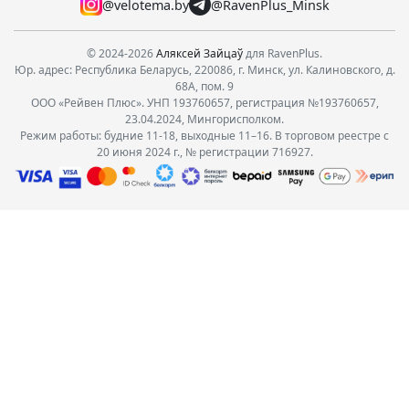
@velotema.by
@RavenPlus_Minsk
© 2024-2026
Аляксей Зайцаў
для RavenPlus.
Юр. адрес: Республика Беларусь, 220086, г. Минск, ул. Калиновского, д.
68А, пом. 9
ООО «Рейвен Плюс». УНП 193760657, регистрация №193760657,
23.04.2024, Мингорисполком.
Режим работы: будние 11-18, выходные 11–16. В торговом реестре с
20 июня 2024 г., № регистрации 716927.