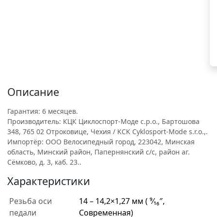
Описание
Гарантия: 6 месяцев.
Производитель: КЦК Циклоспорт-Моде с.р.о., Бартошова
348, 765 02 Отроковице, Чехия / KCK Cyklosport-Mode s.r.o.,.
Импортёр: ООО Велосипедный город, 223042, Минская
область, Минский район, Папернянский с/с, район аг.
Сёмково, д. 3, каб. 23..
Характеристики
Резьба оси
14 – 14,2×1,27 мм ( ⁹⁄₁₆″,
педали
Современная)