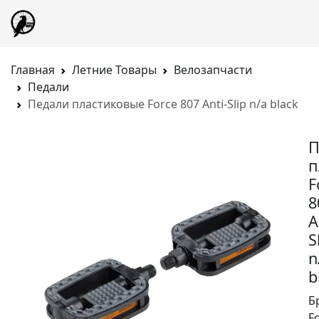
Главная
Летние Товары
Велозапчасти
Педали
Педали пластиковые Force 807 Anti-Slip n/a black
П
п
F
8
A
S
n
b
Б
F