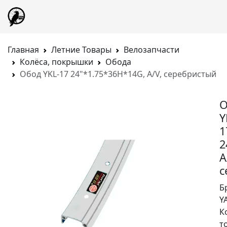
Главная
Летние Товары
Велозапчасти
Колёса, покрышки
Обода
Обод YKL-17 24"*1.75*36H*14G, A/V, серебристый
О
Y
1
2
A
с
Б
Y
К
т