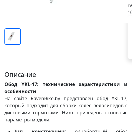
rv
1
Описание
Обод YKL-17: технические характеристики и
особенности
На сайте RavenBike.by представлен обод YKL-17,
который подходит для сборки колес велосипедов с
дисковыми тормозами. Ниже приведены основные
параметры модели:
Тип конструкции
: однобортный обод