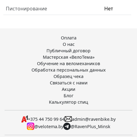
Пистонирование
Нет
Оплата
О нас
Публичный договор
Мастерская «ВелоТема»
Обучение на веломехаников
Обработка персональных данных
Образец чека
Связаться с нами
Акции
Блог
Калькулятор спиц
+375 44 750 99 64
admin@ravenbike.by
@velotema.by
@RavenPlus_Minsk