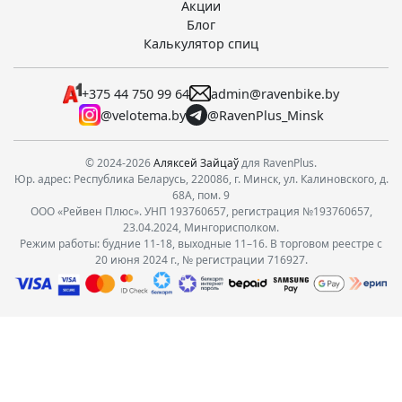
Акции
Блог
Калькулятор спиц
+375 44 750 99 64
admin@ravenbike.by
@velotema.by
@RavenPlus_Minsk
© 2024-2026
Аляксей Зайцаў
для RavenPlus.
Юр. адрес: Республика Беларусь, 220086, г. Минск, ул. Калиновского, д.
68А, пом. 9
ООО «Рейвен Плюс». УНП 193760657, регистрация №193760657,
23.04.2024, Мингорисполком.
Режим работы: будние 11-18, выходные 11–16. В торговом реестре с
20 июня 2024 г., № регистрации 716927.