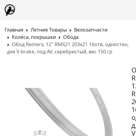
Главная
Летние Товары
Велозапчасти
Колёса, покрышки
Обода
Обод Remerx, 12" RMX21 203x21 16отв, одностен,
для V-brake, под AV, серебристый, вес 150 гр
О
R
1
R
2
1
о
д
V