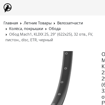
Главная
Летние Товары
Велозапчасти
Колёса, покрышки
Обода
Обод Mach1, KLIXX 25, 29" (622x25), 32 отв., FV,
пистон., disc, ETR, черный
О
M
K
2
2
(
3
о
F