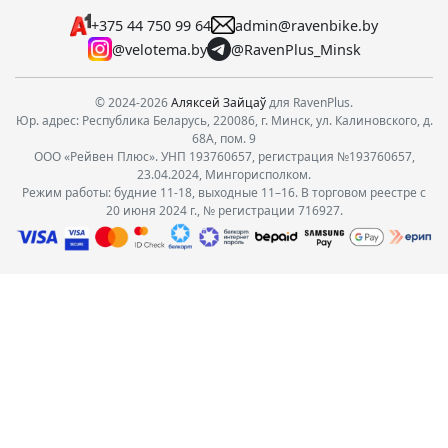
+375 44 750 99 64
admin@ravenbike.by
@velotema.by
@RavenPlus_Minsk
© 2024-2026
Аляксей Зайцаў
для RavenPlus.
Юр. адрес: Республика Беларусь, 220086, г. Минск, ул. Калиновского, д.
68А, пом. 9
ООО «Рейвен Плюс». УНП 193760657, регистрация №193760657,
23.04.2024, Мингорисполком.
Режим работы: будние 11-18, выходные 11–16. В торговом реестре с
20 июня 2024 г., № регистрации 716927.