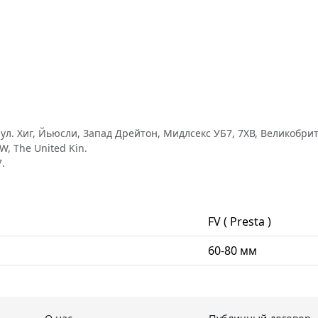
л. Хиг, Йьюсли, Запад Дрейтон, Мидлсекс УБ7, 7ХВ, Великобритан
W, The United Kin.
.
FV ( Presta )
60-80 мм