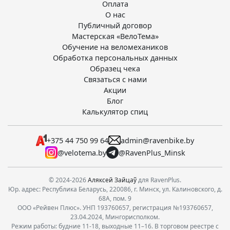
Оплата
О нас
Публичный договор
Мастерская «ВелоТема»
Обучение на веломехаников
Обработка персональных данных
Образец чека
Связаться с нами
Акции
Блог
Калькулятор спиц
+375 44 750 99 64
admin@ravenbike.by
@velotema.by
@RavenPlus_Minsk
© 2024-2026
Аляксей Зайцаў
для RavenPlus.
Юр. адрес: Республика Беларусь, 220086, г. Минск, ул. Калиновского, д.
68А, пом. 9
ООО «Рейвен Плюс». УНП 193760657, регистрация №193760657,
23.04.2024, Мингорисполком.
Режим работы: будние 11-18, выходные 11–16. В торговом реестре с