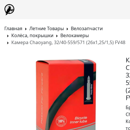
Главная
Летние Товары
Велозапчасти
Колёса, покрышки
Велокамеры
Камера Chaoyang, 32/40-559/571 (26x1,25/1,5) FV48
К
C
3
5
(
F
Б
C
К
т