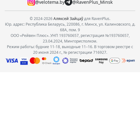
@velotema.by
@RavenPlus_Minsk
© 2024-2026
Аляксей Зайцаў
для RavenPlus.
Юр. адрес: Республика Беларусь, 220086, г. Минск, ул. Калиновского, д.
68А, пом. 9
ООО «Рейвен Плюс». УНП 193760657, регистрация №193760657,
23.04.2024, Мингорисполком.
Режим работы: будние 11-18, выходные 11–16. В торговом реестре с
20 июня 2024 г., № регистрации 716927.