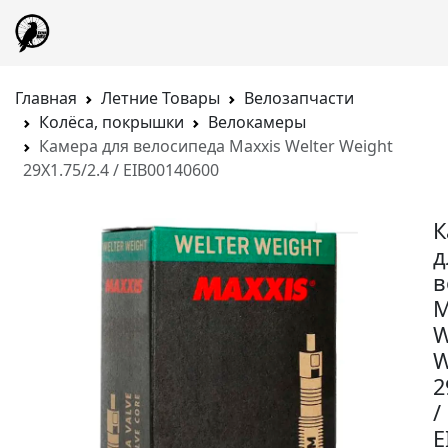
Главная
Летние Товары
Велозапчасти
Колёса, покрышки
Велокамеры
Камера для велосипеда Maxxis Welter Weight
29X1.75/2.4 / EIB00140600
К
д
в
M
W
W
2
/
E